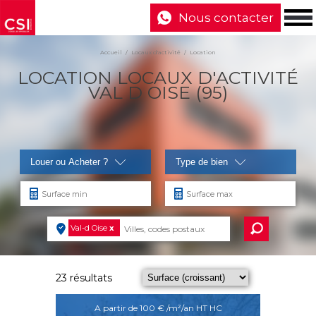
Nous contacter
Accueil
Locaux d'activité
Location
LOCATION LOCAUX D'ACTIVITÉ
VAL D OISE (95)
Louer ou Acheter ?
Type de bien
Val-d Oise
x
23 résultats
A partir de 100 € /m²/an HT HC