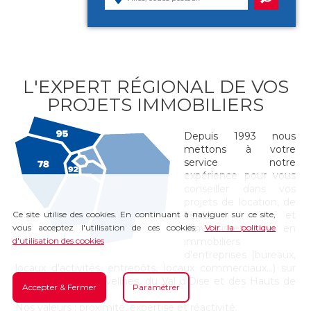
L'EXPERT RÉGIONAL DE VOS
PROJETS IMMOBILIERS
Depuis 1993 nous
mettons à votre
service notre
expérience pour vous
conseiller dans vos
projets de location, de
Ce site utilise des cookies. En continuant à naviguer sur ce site,
vente et
vous acceptez l'utilisation de ces cookies.
d'investissement en
Voir la politique
d'utilisation des cookies
immobiliers
d'entreprises (bureaux,
locaux d'activités, entrepôts, locaux commerciaux…) sur
les secteurs des Yvelines, du Val d'Oise et des Hauts de
Accepter & Fermer
Paramétrer
Seine.
Nos valeurs : proximité, expertise et réactivité.