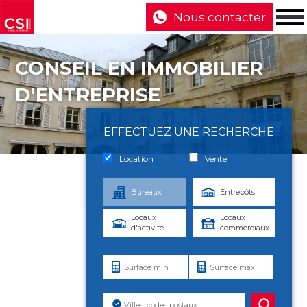
Nous contacter
CONSEIL EN IMMOBILIER
D'ENTREPRISE
EFFECTUEZ UNE RECHERCHE
Location
Vente
Bureaux
Entrepôts
Locaux
Locaux
d'activité
commerciaux