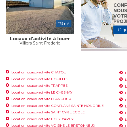
CONF
NOU
VOTR
PROJ
175 m²
Cliqu
Locaux d'activité à louer
Villiers Saint Frederic
Location locaux-activite CHATOU
L
Location locaux-activite HOUILLES
L
Location locaux-activite TRAPPES
L
Location locaux-activite LE CHESNAY
L
Location locaux-activite ELANCOURT
L
Location locaux-activite CONFLANS SAINTE HONORINE
L
Location locaux-activite SAINT CYR L'ECOLE
L
Location locaux-activite BOIS D'ARCY
L
Location locaux-activite VOISINS LE BRETONNEUX
L