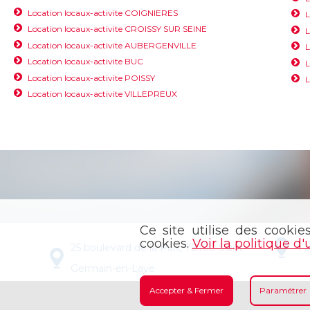
Location locaux-activite COIGNIERES
L
Location locaux-activite CROISSY SUR SEINE
L
Location locaux-activite AUBERGENVILLE
L
Location locaux-activite BUC
L
Location locaux-activite POISSY
L
Location locaux-activite VILLEPREUX
Ce site utilise des cookie
cookies.
Voir la politique d'
25 boulevard de la Paix, 78100 Saint-
4 
Germain-en-Laye
Accepter & Fermer
Paramétrer