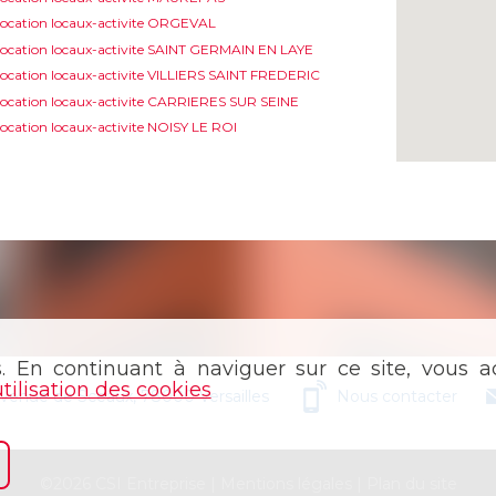
ocation locaux-activite ORGEVAL
ocation locaux-activite SAINT GERMAIN EN LAYE
ocation locaux-activite VILLIERS SAINT FREDERIC
ocation locaux-activite CARRIERES SUR SEINE
ocation locaux-activite NOISY LE ROI
s. En continuant à naviguer sur ce site, vous ac
utilisation des cookies
avenue de Sceaux, 78000 Versailles
Nous contacter
©2026 CSI Entreprise |
Mentions légales
|
Plan du site