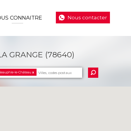
US CONNAITRE
Nous contacter
LA GRANGE (78640)
eauphle-le-Château
x