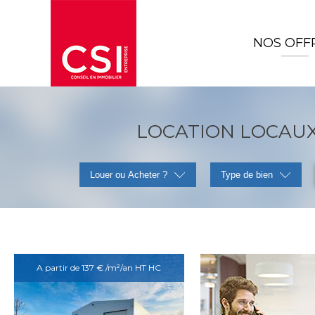
NOS OFF
LOCATION LOCAUX 
Louer ou Acheter ?
Type de bien
A partir de 137 € /m²/an HT HC