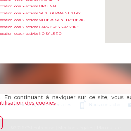
ocation locaux-activite ORGEVAL
ocation locaux-activite SAINT GERMAIN EN LAYE
ocation locaux-activite VILLIERS SAINT FREDERIC
ocation locaux-activite CARRIERES SUR SEINE
ocation locaux-activite NOISY LE ROI
s. En continuant à naviguer sur ce site, vous ac
utilisation des cookies
avenue de Sceaux, 78000 Versailles
Nous contacter
©2026 CSI Entreprise |
Mentions légales
|
Plan du site