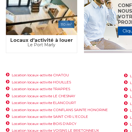
CONF
NOU
VOTR
PROJ
110 m²
Cliqu
Locaux d'activité à louer
Le Port Marly
Location locaux-activite CHATOU
L
Location locaux-activite HOUILLES
L
Location locaux-activite TRAPPES
L
Location locaux-activite LE CHESNAY
L
Location locaux-activite ELANCOURT
L
Location locaux-activite CONFLANS SAINTE HONORINE
L
Location locaux-activite SAINT CYR L'ECOLE
L
Location locaux-activite BOIS D'ARCY
L
Location locaux-activite VOISINS LE BRETONNEUX
L