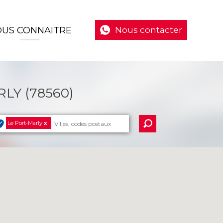
US CONNAITRE
Nous contacter
LY (78560)
Le Port-Marly
x