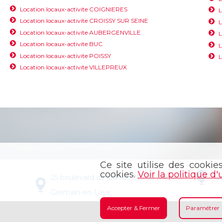
Location locaux-activite COIGNIERES
L
Location locaux-activite CROISSY SUR SEINE
L
Location locaux-activite AUBERGENVILLE
L
Location locaux-activite BUC
L
Location locaux-activite POISSY
L
Location locaux-activite VILLEPREUX
Ce site utilise des cookie
cookies.
Voir la politique d'
25 boulevard de la Paix, 78100 Saint-
4 
Germain-en-Laye
Accepter & Fermer
Paramétrer