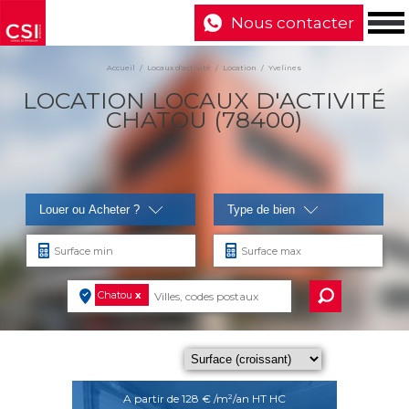
Nous contacter
Accueil
Locaux d'activité
Location
Yvelines
LOCATION LOCAUX D'ACTIVITÉ
CHATOU (78400)
Louer ou Acheter ?
Type de bien
Chatou
x
A partir de 128 € /m²/an HT HC