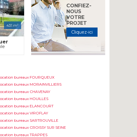
CONFIEZ-
NOUS
VOTRE
PROJET
431 m²
Cliquez-ici
uer
ole
Location bureaux FOURQUEUX
ocation bureaux MORAINVILLIERS
ocation bureaux CHAVENAY
ocation bureaux HOUILLES
Location bureaux ELANCOURT
ocation bureaux VIROFLAY
ocation bureaux SARTROUVILLE
ocation bureaux CROISSY SUR SEINE
ocation bureaux TRAPPES