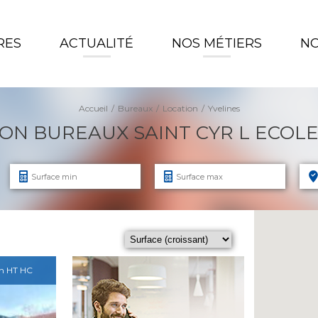
RES
ACTUALITÉ
NOS MÉTIERS
NO
Accueil
Bureaux
Location
Yvelines
ON BUREAUX SAINT CYR L ECOLE 
an HT HC