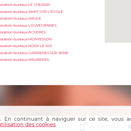
ocation bureaux LE CHESNAY
ocation bureaux SAINT CYR L'ECOLE
ocation bureaux MAULE
Location bureaux LOUVECIENNES
ocation bureaux ACHERES
Location bureaux MONTESSON
ocation bureaux NOISY LE ROI
ocation bureaux CARRIERES SUR SEINE
Location bureaux MAUREPAS
s. En continuant à naviguer sur ce site, vous ac
utilisation des cookies
avenue de Sceaux, 78000 Versailles
Nous contacter