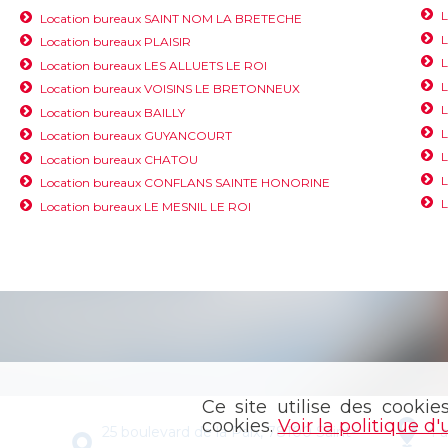
L
Location bureaux SAINT NOM LA BRETECHE
L
Location bureaux PLAISIR
L
Location bureaux LES ALLUETS LE ROI
Location bureaux VOISINS LE BRETONNEUX
L
Location bureaux BAILLY
Location bureaux GUYANCOURT
L
Location bureaux CHATOU
L
Location bureaux CONFLANS SAINTE HONORINE
Location bureaux LE MESNIL LE ROI
Ce site utilise des cookie
cookies.
Voir la politique d'
25 boulevard de la Paix, 78100 Saint-
4 