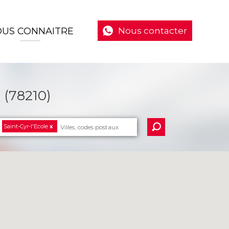
US CONNAITRE
Nous contacter
(78210)
Saint-Cyr-l'Ecole
x