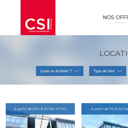
NOS OFF
LOCATI
Louer ou Acheter ?
Type de bien
A partir de 200 € /m²/an HT HC
A partir de 175 € /m²/