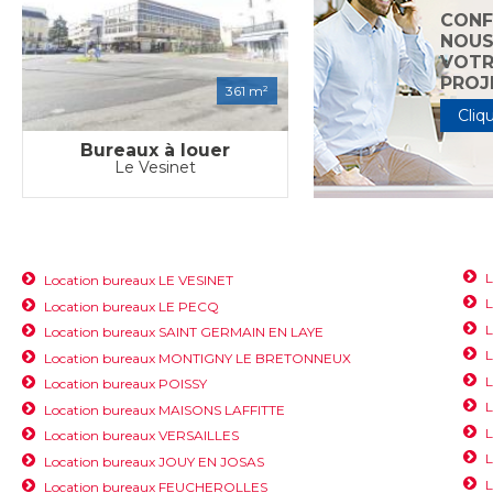
CONF
NOU
VOTR
PROJ
361 m²
Cliqu
Bureaux à louer
Le Vesinet
Location bureaux LE VESINET
L
Location bureaux LE PECQ
L
Location bureaux SAINT GERMAIN EN LAYE
L
Location bureaux MONTIGNY LE BRETONNEUX
Location bureaux POISSY
L
Location bureaux MAISONS LAFFITTE
L
Location bureaux VERSAILLES
L
Location bureaux JOUY EN JOSAS
L
Location bureaux FEUCHEROLLES