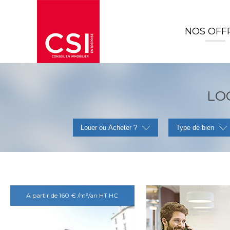
NOS OFF
LO
Louer ou Acheter ?
Type de bien
A partir de 160 € /m²/an HT HC