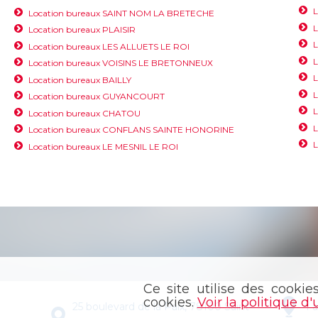
L
Location bureaux SAINT NOM LA BRETECHE
L
Location bureaux PLAISIR
L
Location bureaux LES ALLUETS LE ROI
Location bureaux VOISINS LE BRETONNEUX
L
Location bureaux BAILLY
Location bureaux GUYANCOURT
L
Location bureaux CHATOU
L
Location bureaux CONFLANS SAINTE HONORINE
Location bureaux LE MESNIL LE ROI
Ce site utilise des cookie
cookies.
Voir la politique d'
25 boulevard de la Paix, 78100 Saint-
4 