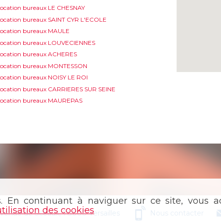
ocation bureaux LE CHESNAY
ocation bureaux SAINT CYR L'ECOLE
ocation bureaux MAULE
Location bureaux LOUVECIENNES
ocation bureaux ACHERES
Location bureaux MONTESSON
ocation bureaux NOISY LE ROI
ocation bureaux CARRIERES SUR SEINE
Location bureaux MAUREPAS
s. En continuant à naviguer sur ce site, vous ac
utilisation des cookies
avenue de Sceaux, 78000 Versailles
Nous contacter