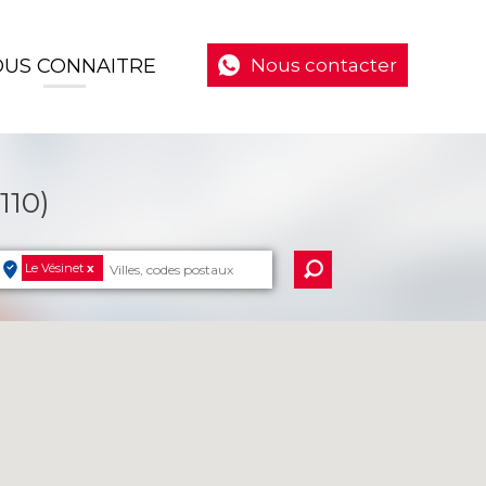
US CONNAITRE
Nous contacter
10)
Le Vésinet
x