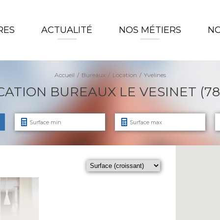
RES
ACTUALITÉ
NOS MÉTIERS
NO
Accueil
Bureaux
Location
Yvelines
CATION BUREAUX LE VESINET (781