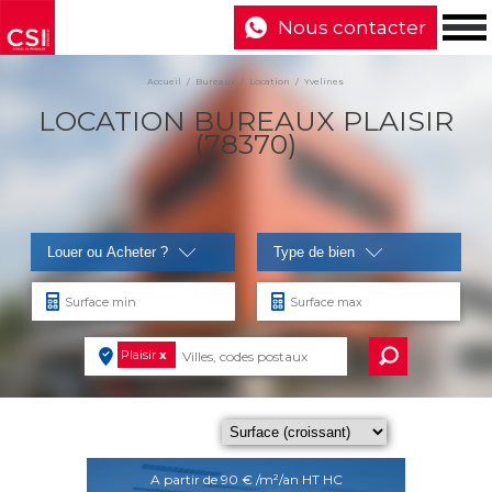
Nous contacter
Accueil
Bureaux
Location
Yvelines
LOCATION BUREAUX PLAISIR
(78370)
Louer ou Acheter ?
Type de bien
Plaisir
x
A partir de 90 € /m²/an HT HC