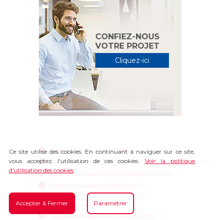
CONFIEZ-NOUS
VOTRE PROJET
Cliquez-ici
Location bureaux LE VESINET
Ce site utilise des cookies. En continuant à naviguer sur ce site,
vous acceptez l'utilisation de ces cookies.
Voir la politique
Location bureaux LE PECQ
d'utilisation des cookies
Location bureaux SAINT GERMAIN EN LAYE
Location bureaux MONTIGNY LE
BRETONNEUX
Accepter & Fermer
Paramétrer
Location bureaux POISSY
Location bureaux MAISONS LAFFITTE