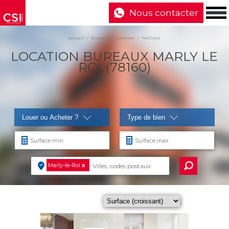
Nous contacter
Accueil
Bureaux
Location
Yvelines
LOCATION BUREAUX MARLY LE
ROI (78160)
Louer ou Acheter ?
Type de bien
Marly-le-Roi
x