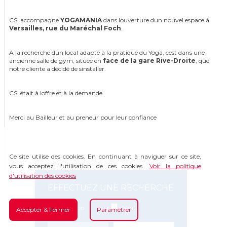
CSI accompagne
YOGAMANIA
dans louverture dun nouvel espace à
Versailles, rue du Maréchal Foch
.
A la recherche dun local adapté à la pratique du Yoga, cest dans une
ancienne salle de gym, située en
face de la gare Rive-Droite
, que
notre cliente a décidé de sinstaller.
CSI était à loffre et à la demande.
Merci au Bailleur et au preneur pour leur confiance
Ce site utilise des cookies. En continuant à naviguer sur ce site,
vous acceptez l'utilisation de ces cookies.
Voir la politique
d'utilisation des cookies
EFFECTUEZ UNE RECHERCHE
Location
Vente
Accepter & Fermer
Paramétrer