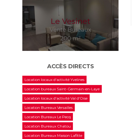
Le Vesinet
Vente Bureaux
200 m²
ACCÈS DIRECTS
Location locaux d'activité Yvelines
Location bureaux Saint-Germain-en-Laye
Location locaux d'activité Val d'Oise
Location Bureaux Versailles
Location Bureaux Le Pecq
Location Bureaux Chatou
Location Bureaux Maison Lafitte