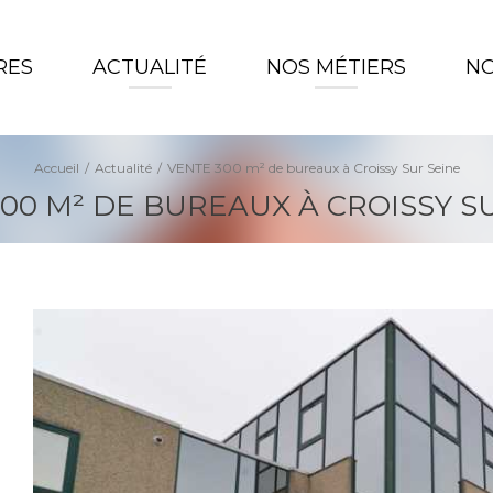
RES
ACTUALITÉ
NOS MÉTIERS
NO
Accueil
Actualité
VENTE 300 m² de bureaux à Croissy Sur Seine
00 M² DE BUREAUX À CROISSY S