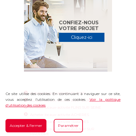
CONFIEZ-NOUS
VOTRE PROJET
Cliquez-ici
Acheter locaux-activite PLAISIR
Ce site utilise des cookies. En continuant à naviguer sur ce site,
vous acceptez l'utilisation de ces cookies.
Voir la politique
Acheter locaux-activite BUCHELAY
d'utilisation des cookies
Acheter locaux-activite FLINS SUR SEINE
Acheter locaux-activite ACHERES
Acheter locaux-activite TRAPPES
Accepter & Fermer
Paramétrer
Acheter locaux-activite AULNAY SUR
MAULDRE