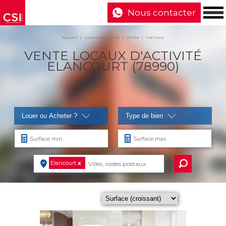
Nous contacter
Accueil
Locaux d'activité
Vente
Yvelines
VENTE LOCAUX D'ACTIVITÉ
ELANCOURT (78990)
Louer ou Acheter ?
Type de bien
Elancourt
x