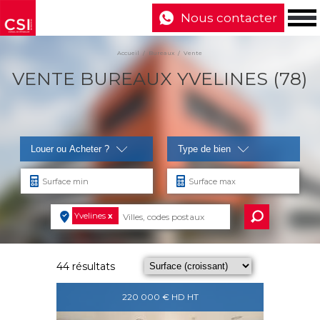
Nous contacter
Accueil
Bureaux
Vente
VENTE BUREAUX YVELINES (78)
Louer ou Acheter ?
Type de bien
Yvelines
x
44 résultats
220 000 € HD HT