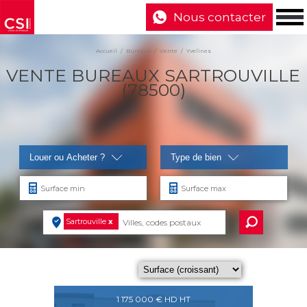
Nous contacter
Accueil
Bureaux
Vente
Yvelines
VENTE BUREAUX SARTROUVILLE
(78500)
Louer ou Acheter ?
Type de bien
Sartrouville
x
1 175 000 € HD HT