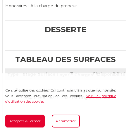
Honoraires : A la charge du preneur
DESSERTE
TABLEAU DES SURFACES
(1)
(1)
Type
Etage
Surface
Disponibilité
Loyer
Charges
(1)
exprimé en €/m²/an HT - Parkings en €/unité/an
Ce site utilise des cookies. En continuant à naviguer sur ce site,
vous acceptez l'utilisation de ces cookies.
Voir la politique
(2)
exprimé en €/m² HD - Parking en €/unité
d'utilisation des cookies
Accepter & Fermer
Paramétrer