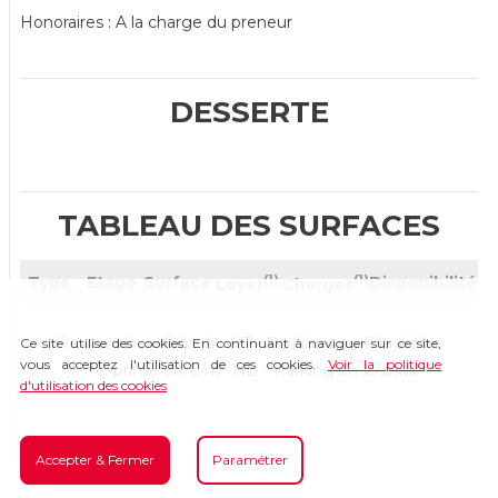
Honoraires : A la charge du preneur
DESSERTE
TABLEAU DES SURFACES
(1)
(1)
Type
Etage
Surface
Disponibilité
Loyer
Charges
(1)
exprimé en €/m²/an HT - Parkings en €/unité/an
Ce site utilise des cookies. En continuant à naviguer sur ce site,
vous acceptez l'utilisation de ces cookies.
Voir la politique
(2)
exprimé en €/m² HD - Parking en €/unité
d'utilisation des cookies
Accepter & Fermer
Paramétrer