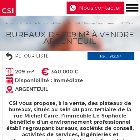
Nous contacter
Accueil
Bureaux
Achat
Val-d-Oise
Argenteuil
Bureaux à vendre Argenteuil - 209 m²
BUREAUX DE 209 M² À VENDRE
ARGENTEUIL
RETOUR LISTE
Réf. : 912594
209 m²
340 000 €
Disponibilité : Immédiate
ARGENTEUIL
CSI vous propose, à la vente, des plateaux de
bureaux, situés au sein du parc tertiaire de la
rue Michel Carré, l'immeuble Le Sophocle
bénéficie d'un environnement professionnel
établi regroupant bureaux, sociétés de conseil,
activités de services, ingénieries et