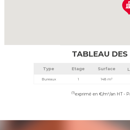
TABLEAU DES
Type
Etage
Surface
L
Bureaux
1
148 m²
(1)
exprimé en €/m²/an HT - Pa