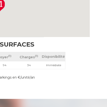
 SURFACES
(1)
(1)
Disponibilité
oyer
Charges
94
34
Immédiate
rkings en €/unité/an