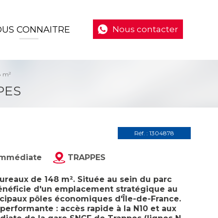
US CONNAITRE
Nous contacter
8 m²
PES
Réf. : 1304878
 Immédiate
TRAPPES
bureaux de 148 m². Située au sein du parc
 bénéficie d'un emplacement stratégique au
ncipaux pôles économiques d'Île-de-France.
performante : accès rapide à la N10 et aux