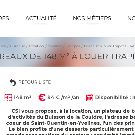
RES
ACTUALITÉ
NOS MÉTIERS
NO
ueil
Bureaux
Location
Yvelines
Trappes
Bureaux à louer Trappes - 14
REAUX DE 148 M² À LOUER TRAP
RETOUR LISTE
148 m²
94 € /m² /an
Disponibilité :
CSI vous propose, à la location, un plateau de 
d'activités du Buisson de la Couldre, l'adresse
coeur de Saint-Quentin-en-Yvelines, l'un des pri
Le bien profite d'une desserte particulièrement 