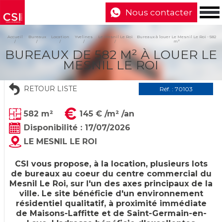
Nous contacter
Accueil
Bureaux
Location
Yvelines
Le Mesnil Le Roi
Bureaux à louer Le Mesnil Le Roi - 582
m²
BUREAUX DE 582 M² À LOUER LE
MESNIL LE ROI
RETOUR LISTE
Réf. : 70103
582 m²
145 € /m² /an
Disponibilité : 17/07/2026
LE MESNIL LE ROI
CSI vous propose, à la location, plusieurs lots
de bureaux au coeur du centre commercial du
Mesnil Le Roi, sur l'un des axes principaux de la
ville. Le site bénéficie d'un environnement
résidentiel qualitatif, à proximité immédiate
de Maisons-Laffitte et de Saint-Germain-en-